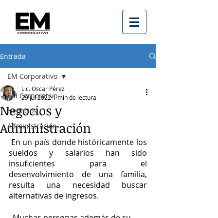
Entrada
EM Corporativo
Lic. Oscar Pérez
EM Corporativo
29 jul 2022
1 min de lectura
Negocios y
Negocios
Administración
Administración
 En un país donde históricamente los 
sueldos y salarios han sido 
insuficientes para el 
desenvolvimiento de una familia, 
resulta una necesidad buscar 
alternativas de ingresos.
  Muchas personas además de su 