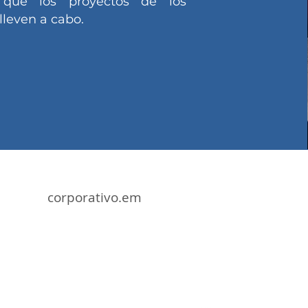
 que los proyectos de los
lleven a cabo.
corporativo.em
Contácto