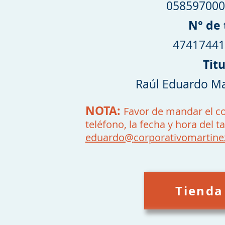
05859700
N° de 
4741744
Tit
Raúl Eduardo Ma
NOTA:
Favor de mandar el 
teléfono, la fecha y hora del ta
eduardo@
corporativomartin
Tienda