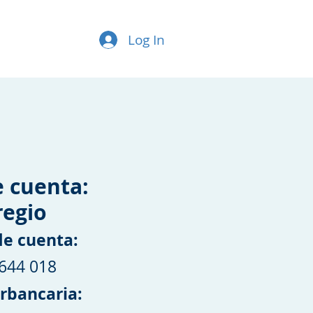
Log In
e cuenta:
regio
e cuenta:
 644 018
erbancaria: