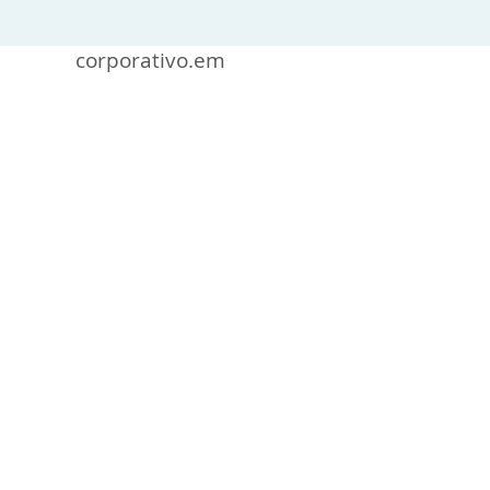
corporativo.em
Contácto
Eduardo Ma
corporativ
Aviso de Privac