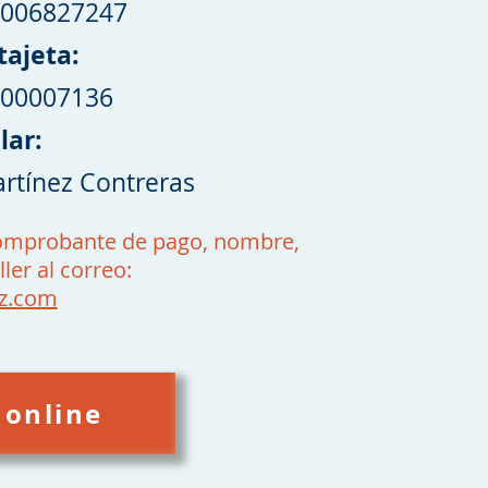
0006827247
tajeta:
100007136
ular:
rtínez Contreras
comprobante de pago, nombre,
ller al
correo: ​
ez.com
 online